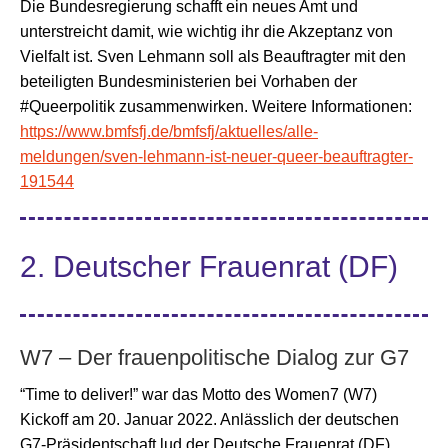
Die Bundesregierung schafft ein neues Amt und
unterstreicht damit, wie wichtig ihr die Akzeptanz von
Vielfalt ist. Sven Lehmann soll als Beauftragter mit den
beteiligten Bundesministerien bei Vorhaben der
#Queerpolitik
zusammenwirken.
Weitere Informationen:
https://www.bmfsfj.de/bmfsfj/aktuelles/alle-
meldungen/sven-lehmann-ist-neuer-queer-beauftragter-
191544
2. Deutscher Frauenrat (DF)
W7 – Der frauenpolitische Dialog zur G7
“Time to deliver!” war das Motto des Women7 (W7)
Kickoff am 20. Januar 2022. Anlässlich der deutschen
G7-Präsidentschaft lud der Deutsche Frauenrat (DF)