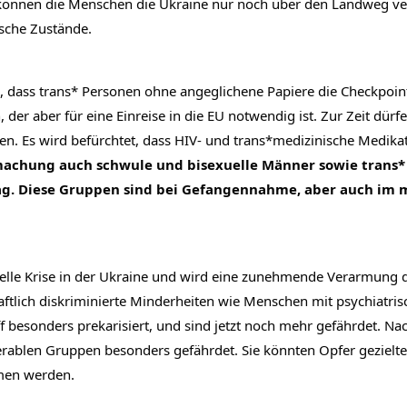
önnen die Menschen die Ukraine nur noch über den Landweg verla
sche Zustände.
, dass trans* Personen ohne angeglichene Papiere die Checkpoint
er aber für eine Einreise in die EU notwendig ist. Zur Zeit dür
n. Es wird befürchtet, dass HIV- und trans*medizinische Medika
achung auch schwule und bisexuelle Männer sowie trans* 
. Diese Gruppen sind bei Gefangennahme, aber auch im mi
zielle Krise in der Ukraine und wird eine zunehmende Verarmung de
aftlich diskriminierte Minderheiten wie Menschen mit psychiatr
besonders prekarisiert, und sind jetzt noch mehr gefährdet. Na
erablen Gruppen besonders gefährdet. Sie könnten Opfer gezielt
men werden.