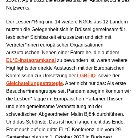
25.-27. April 2022 die erste lesbische* Aktionswoche des
Netzwerks.
Der Lesben*Ring und 14 weitere NGOs aus 12 Ländern
nutzten die Gelegenheit sich in Brüssel gemeinsam für
lesbische* Sichtbarkeit einzusetzen und sich mit
Vertreter*innen europäischer Organisationen
auszutauschen: Neben einer Fotoreihe, die auf dem
EL*C-Instagramkanal
zu bewundern ist, waren weitere
Highlights der direkte Austausch mit der Europäischen
Kommission zur Umsetzung der
LGBTIQ
- sowie der
Gleichstellungsstrategie
. Aber nicht nur das: Als erste
Besucher*innengruppe seit Pandemiebeginn konnten wir
die Lesben*flagge im Europäischen Parlament hissen
und eine gemeinsame Veranstaltung mit der
schwedischen Abgeordneten Malin Björk durchführen.
Und das Schönste: Das ist noch lange nicht das Ende.
Freut euch auf die dritte EL*C Konferenz, die vom 29.
September bis zum 1. Oktober 2022 in Budapest