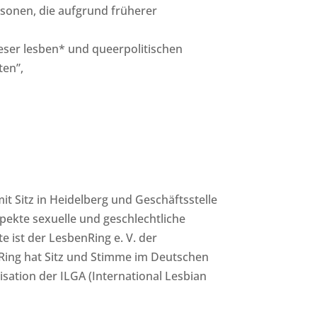
rsonen, die aufgrund früherer
ieser lesben* und queerpolitischen
ten”,
it Sitz in Heidelberg und Geschäftsstelle
Aspekte
sexuelle u
nd geschlechtliche
 ist der LesbenRing e. V. der
ing hat Sitz u
nd Stimme im Deutschen
isation der ILGA
(International Lesbian